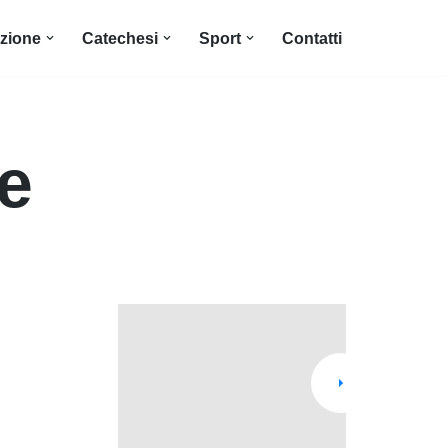
zione
Catechesi
Sport
Contatti
e
con
al