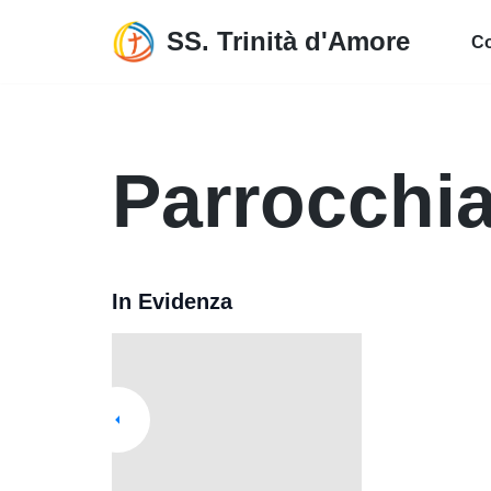
SS. Trinità d'Amore
C
Vai
al
contenuto
Parrocchi
In Evidenza
SP
V