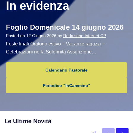
In evidenza
Foglio Domenicale 14 giugno 2026
Posted on
12 Giugno 2026
by
Redazione Internet CP
Feste finali Oratorio estivo – Vacanze ragazzi –
Celebrazioni nella Solennità Assunzione…
Calendario Pastorale
Periodico “InCammino”
Le Ultime Novità
all