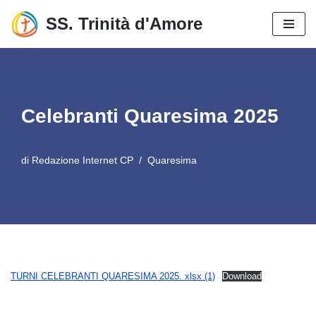
SS. Trinità d'Amore
Vai
al
contenuto
Celebranti Quaresima 2025
di
Redazione Internet CP
Quaresima
TURNI CELEBRANTI QUARESIMA 2025. xlsx (1)
Download